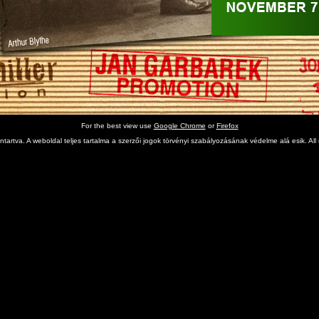
For the best view use
Google Chrome
or
Firefox
tartva. A weboldal teljes tartalma a szerzői jogok törvényi szabályozásának védelme alá esik. All 